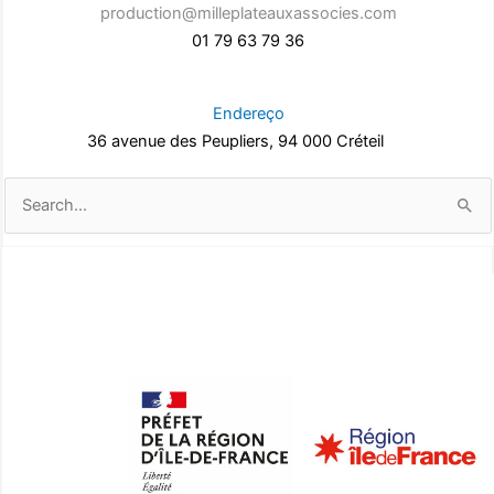
production@milleplateauxassocies.com
01 79 63 79 36
Endereço
36 avenue des Peupliers, 94 000 Créteil
Pesquisar
por: