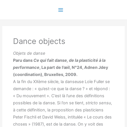
Skip
to
Main
content
Menu
Dance objects
Objets de danse
Paru dans
Ce qui fait danse, de la plasticité à la
performance
, La part de l’œil, N°24, Adnen Jdey
(coordination), Bruxelles, 2009.
A la fin du XXème siècle, la danseuse Loïe Fuller se
demande : « qu’est-ce que la danse ? » et répond :
« Du mouvement ». C’est là l’une des définitions
possibles de la danse. Si l’on se tient,
stricto sensu
,
à cette définition, la proposition des plasticiens
Peter Fischli et David Weiss, intitulée « Le cours des
choses » (1987), est de la danse. On y voit des