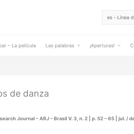
Elegir
un
idioma
ibar – La película
Las palabras
¡Aperturas!
C
os de danza
ch Journal – ARJ – Brasil V. 3, n. 2 | p. 52 – 65 | jul. / d