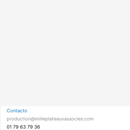
Contacto
production@milleplateauxassocies.com
01 79 63 79 36