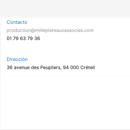
Contacto
production@milleplateauxassocies.com
01 79 63 79 36
Dirección
36 avenue des Peupliers, 94 000 Créteil