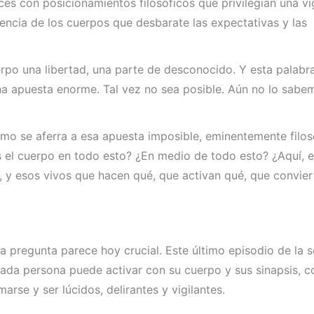
s con posicionamientos filosóficos que privilegian una vig
ncia de los cuerpos que desbarate las expectativas y las
uerpo una libertad, una parte de desconocido. Y esta palabra
na apuesta enorme. Tal vez no sea posible. Aún no lo sabem
imo se aferra a esa apuesta imposible, eminentemente filos
s el cuerpo en todo esto? ¿En medio de todo esto? ¿Aquí, e
, y esos vivos que hacen qué, que activan qué, que convie
a pregunta parece hoy crucial. Este último episodio de la se
cada persona puede activar con su cuerpo y sus sinapsis, c
arse y ser lúcidos, delirantes y vigilantes.