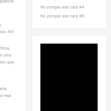
ilancia
No pongas esa cara #4
No pongas esa cara #5
,
os. Ahí
ófica,
n otra
rten qué
rie,
on esa