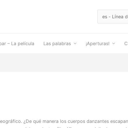
Elegir
un
idioma
ibar – La película
Las palabras
¡Aperturas!
C
oreográfico. ¿De qué manera los cuerpos danzantes escapan