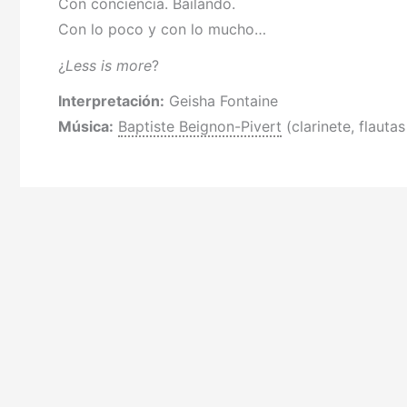
Con conciencia. Bailando.
Con lo poco y con lo mucho…
¿
Less is more
?
Interpretación:
Geisha Fontaine
Música:
Baptiste Beignon-Pivert
(clarinete, flautas