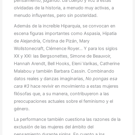
pensamiento, jugando. Da cuerpo y voz a estas
olvidadas de la historia, a menudo muy activas, a
menudo influyentes, pero sin posteridad.
Además de la increíble Hiparquia, se convocan en
escena figuras importantes como Aspasia, Hipatia
de Alejandría, Cristina de Pizán, Mary
Wollstonecraft, Clémence Royer… Y para los siglos
XX y XXI: las Bergsonettes, Simone de Beauvoir,
Hannah Arendt, Bell Hooks, Eleni Varikas, Catherine
Malabou y también Barbara Cassin. Combinando
datos reales y danzas imaginarias,
No pongas esa
cara #3
hace revivir en movimiento a estas mujeres
filósofas que, a su manera, contribuyeron a las
preocupaciones actuales sobre el feminismo y el
género.
La performance también cuestiona las razones de la
exclusión de las mujeres del ámbito del
pensamiento durante siglos. En cuanto a los