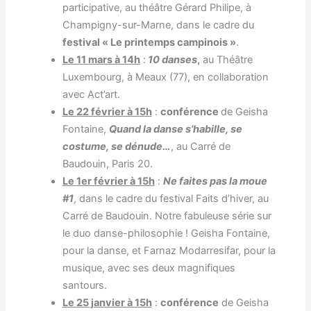
participative, au théâtre Gérard Philipe, à
Champigny-sur-Marne, dans le cadre du
festival « Le printemps campinois »
.
Le 11 mars à 14h
:
10 danses
,
au Théâtre
Luxembourg, à Meaux (77), en collaboration
avec Act’art.
Le 22 février à 15h
:
conférence
de Geisha
Fontaine,
Quand la danse s’habille, se
costume, se dénude…
, au Carré de
Baudouin, Paris 20.
Le
1er février à 15h
:
Ne faites pas la mo
ue
#1
, dans le cadre du festival Faits d’hiver, au
Carré de Baudouin. Notre fabuleuse série sur
le duo danse-philosophie ! Geisha Fontaine,
pour la danse, et Farnaz Modarresifar, pour la
musique, avec ses deux magnifiques
santours.
Le
25 janvier à 15h
:
conférence
de Geisha