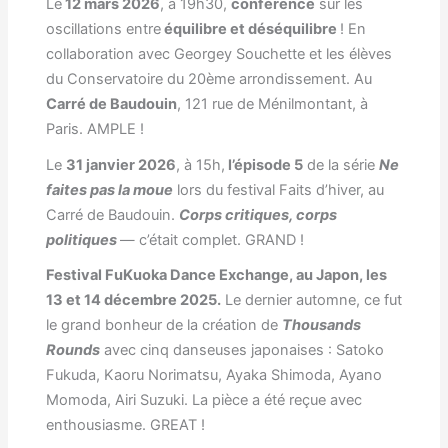
Le
12 mars 2026
, à 19h30,
conférence
sur les
oscillations entre
équilibre et déséquilibre
! En
collaboration avec Georgey Souchette et les élèves
du Conservatoire du 20ème arrondissement. Au
Carré de Baudouin
, 121 rue de Ménilmontant, à
Paris. AMPLE !
Le
31 janvier 2026
, à 15h,
l’épisode 5
de la série
Ne
faites pas la moue
lors du festival Faits d’hiver, au
Carré de Baudouin.
Corps critiques, corps
politiques
— c’était complet. GRAND !
Festival FuKuoka Dance Exchange, au Japon, les
13 et 14 décembre 2025.
Le dernier automne, ce fut
le grand bonheur de la création de
Thousands
Rounds
avec cinq danseuses japonaises : Satoko
Fukuda, Kaoru Norimatsu, Ayaka Shimoda, Ayano
Momoda, Airi Suzuki. La pièce a été reçue avec
enthousiasme. GREAT !