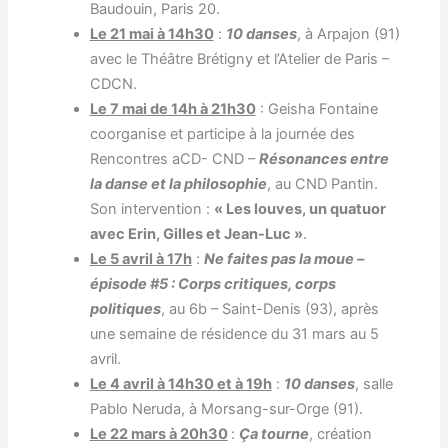
Baudouin, Paris 20.
Le 21 mai à 14h30
:
10 danses
, à Arpajon (91)
avec le Théâtre Brétigny et l’Atelier de Paris –
CDCN.
Le 7 mai de 14h à 21h30
: Geisha Fontaine
coorganise et participe à la journée des
Rencontres aCD- CND –
Résonances entre
la danse et la philosophie
, au CND Pantin.
Son intervention :
« Les louves, un quatuor
avec Erin, Gilles et Jean-Luc »
.
Le 5 avril à 17h
:
Ne faites pas la moue –
épisode #5 : Corps critiques, corps
politiques
, au 6b – Saint-Denis (93), après
une semaine de résidence du 31 mars au 5
avril.
Le 4 avril à 14h30 et à 19h
:
10 danses
, salle
Pablo Neruda, à Morsang-sur-Orge (91).
Le 22 mars à 20h30
:
Ça tourne
, création