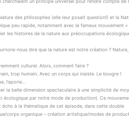
n cherchaient un principe universel pour rendre compte de 
Nature des philosophes (elle leur posait question!) et la Nat
 quelque peu rapide, notamment avec le fameux mouvement «
allier les histoires de la nature aux préoccupations écologiqu
urrions-nous dire que la nature est notre création ? Nature,
inemment culturel. Alors, comment faire ?
ain, trop humain. Avec un corps qui insiste. Le bougre !
ue, l’aporie…
lier la belle dimension spectaculaire à une simplicité de mo
uci écologique par notre mode de production). Ce mouveme
it écho à la thématique de cet épisode, dans cette double
que/corps organique – création artistique/modes de product