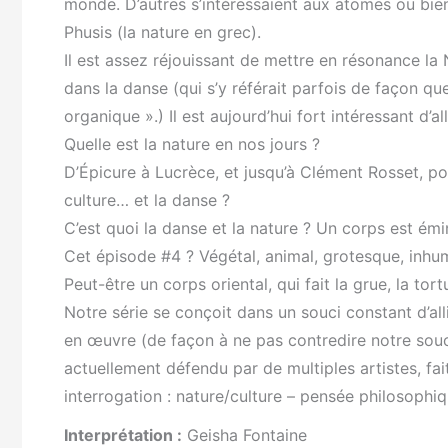
monde. D’autres s’intéressaient aux atomes ou bie
Phusis (la nature en grec).
Il est assez réjouissant de mettre en résonance la 
dans la danse (qui s’y référait parfois de façon
organique ».) Il est aujourd’hui fort intéressant d’
Quelle est la nature en nos jours ?
D’Épicure à Lucrèce, et jusqu’à Clément Rosset, po
culture… et la danse ?
C’est quoi la danse et la nature ? Un corps est ém
Cet épisode #4 ? Végétal, animal, grotesque, inhum
Peut-être un corps oriental, qui fait la grue, la tort
Notre série se conçoit dans un souci constant d’al
en œuvre (de façon à ne pas contredire notre so
actuellement défendu par de multiples artistes, fa
interrogation : nature/culture – pensée philosophi
Interprétation :
Geisha Fontaine