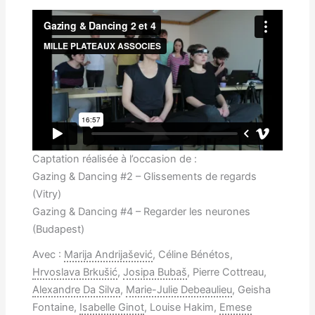
Captation réalisée à l’occasion de :
Gazing & Dancing #2 – Glissements de regards
(Vitry)
Gazing & Dancing #4 – Regarder les neurones
(Budapest)
Avec :
Marija Andrijašević
, Céline Bénétos,
Hrvoslava Brkušić
,
Josipa Bubaš
, Pierre Cottreau,
Alexandre Da Silva
,
Marie-Julie Debeaulieu
, Geisha
Fontaine,
Isabelle Ginot
, Louise Hakim,
Emese