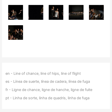
en - Line of chance, line of hips, line of flight
es - Línea de suerte, línea de cadera, línea de fuga
fr - Ligne de chance, ligne de hanche, ligne de fuite
pt - Linha de sorte, linha de quadris, linha de fuga