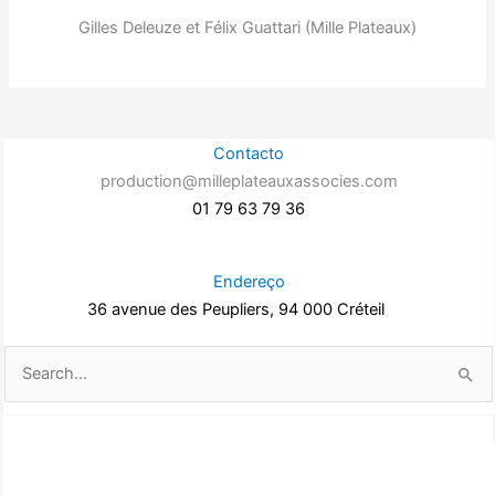
Gilles Deleuze et Félix Guattari (Mille Plateaux)
Contacto
production@milleplateauxassocies.com
01 79 63 79 36
Endereço
36 avenue des Peupliers, 94 000 Créteil
Pesquisar
por: