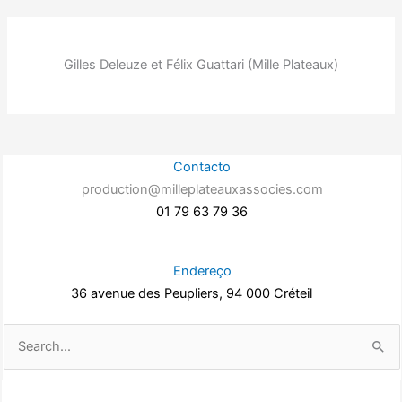
Gilles Deleuze et Félix Guattari (Mille Plateaux)
Contacto
production@milleplateauxassocies.com
01 79 63 79 36
Endereço
36 avenue des Peupliers, 94 000 Créteil
Pesquisar
por: