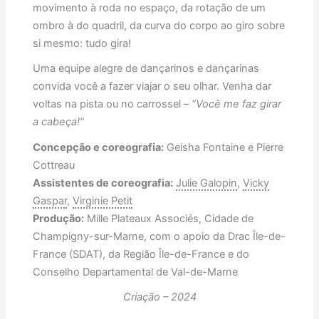
movimento à roda no espaço, da rotação de um
ombro à do quadril, da curva do corpo ao giro sobre
si mesmo: tudo gira!
Uma equipe alegre de dançarinos e dançarinas
convida você a fazer viajar o seu olhar. Venha dar
voltas na pista ou no carrossel –
“Você me faz girar
a cabeça!”
Concepção e coreografia:
Geisha Fontaine e Pierre
Cottreau
Assistentes de coreografia:
Julie Galopin
,
Vicky
Gaspar
,
Virginie Petit
Produção:
Mille Plateaux Associés, Cidade de
Champigny-sur-Marne, com o apoio da Drac Île-de-
France (SDAT), da Região Île-de-France e do
Conselho Departamental de Val-de-Marne
Criação – 2024