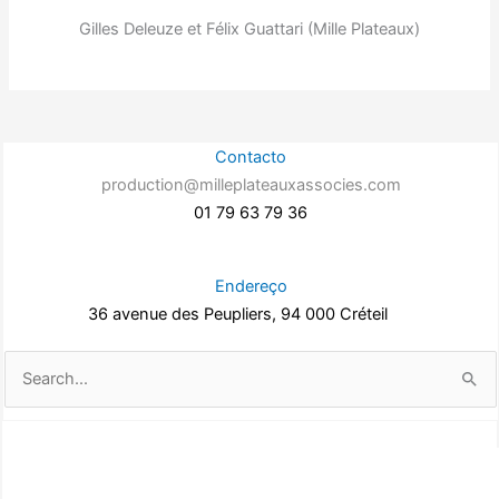
Gilles Deleuze et Félix Guattari (Mille Plateaux)
Contacto
production@milleplateauxassocies.com
01 79 63 79 36
Endereço
36 avenue des Peupliers, 94 000 Créteil
Pesquisar
por: