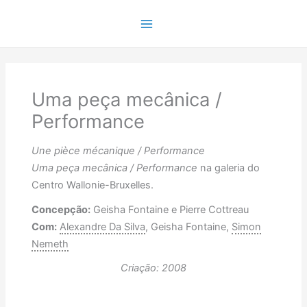
Ir
para
Main
o
conteúdo
Menu
Uma peça mecânica /
Performance
Une pièce mécanique / Performance
Uma peça mecânica / Performance
na galeria do
Centro Wallonie-Bruxelles.
Concepção:
Geisha Fontaine e Pierre Cottreau
Com:
Alexandre Da Silva
, Geisha Fontaine,
Simon
Nemeth
Criação: 2008