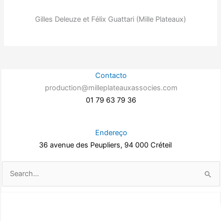
Gilles Deleuze et Félix Guattari (Mille Plateaux)
Contacto
production@milleplateauxassocies.com
01 79 63 79 36
Endereço
36 avenue des Peupliers, 94 000 Créteil
Pesquisar
por: