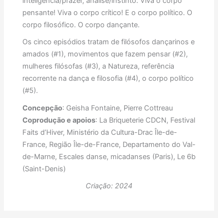
inteligência/prazer, análise/instinto. Viva o corpo
pensante! Viva o corpo crítico! E o corpo político. O
corpo filosófico. O corpo dançante.
Os cinco episódios tratam de filósofos dançarinos e
amados (#1), movimentos que fazem pensar (#2),
mulheres filósofas (#3), a Natureza, referência
recorrente na dança e filosofia (#4), o corpo político
(#5).
Concepção
: Geisha Fontaine, Pierre Cottreau
Coprodução e apoios
: La Briqueterie CDCN, Festival
Faits d’Hiver, Ministério da Cultura-Drac Île-de-
France, Região Île-de-France, Departamento do Val-
de-Marne, Escales danse, micadanses (Paris), Le 6b
(Saint-Denis)
Criação: 2024