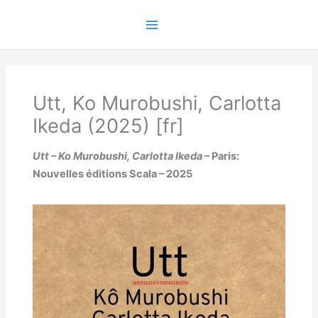
Ir
para
Main
o
conteúdo
Menu
Utt, Ko Murobushi, Carlotta
Ikeda (2025) [fr]
Utt – Ko Murobushi, Carlotta Ikeda
– Paris:
Nouvelles éditions Scala – 2025