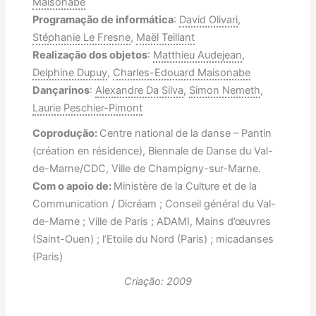
Maisonabe
Programação de informática
:
David Olivari
,
Stéphanie Le Fresne
,
Maël Teillant
Realização dos objetos
:
Matthieu Audejean
,
Delphine Dupuy
,
Charles-Edouard Maisonabe
Dançarinos
:
Alexandre Da Silva
,
Simon Nemeth
,
Laurie Peschier-Pimont
Coprodução:
Centre national de la danse – Pantin
(création en résidence), Biennale de Danse du Val-
de-Marne/CDC, Ville de Champigny-sur-Marne.
Com o apoio de:
Ministère de la Culture et de la
Communication / Dicréam ; Conseil général du Val-
de-Marne ; Ville de Paris ; ADAMI, Mains d’œuvres
(Saint-Ouen) ; l’Etoile du Nord (Paris) ; micadanses
(Paris)
Criação: 2009