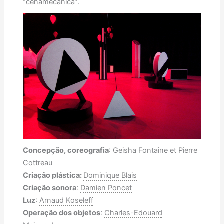
“cenamecânica”.
Concepção, coreografia
: Geisha Fontaine et Pierre
Cottreau
Criação plástica:
Dominique Blais
Criação sonora
:
Damien Poncet
Luz
:
Arnaud Koseleff
Operação dos objetos
:
Charles-Edouard