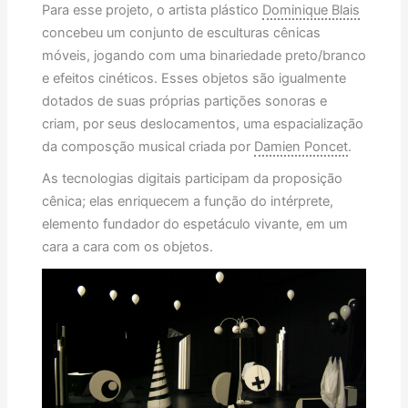
Para esse projeto, o artista plástico
Dominique Blais
concebeu um conjunto de esculturas cênicas
móveis, jogando com uma binariedade preto/branco
e efeitos cinéticos. Esses objetos são igualmente
dotados de suas próprias partições sonoras e
criam, por seus deslocamentos, uma espacialização
da composção musical criada por
Damien Poncet
.
As tecnologias digitais participam da proposição
cênica; elas enriquecem a função do intérprete,
elemento fundador do espetáculo vivante, em um
cara a cara com os objetos.