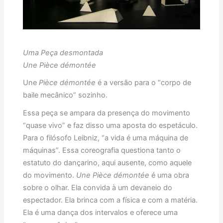
Uma Peça desmontada
Une Pièce démontée
Une
Pièce démontée
é a versão para o “corpo de
baile mecânico” sozinho.
Essa peça se ampara da presença do movimento
“quase vivo” e faz disso uma aposta do espetáculo.
Para o filósofo Leibniz, “a vida é uma máquina de
máquinas”. Essa coreografia questiona tanto o
estatuto do dançarino, aqui ausente, como aquele
do movimento.
Une Pièce démontée
é uma obra
sobre o olhar. Ela convida à um devaneio do
espectador. Ela brinca com a física e com a matéria.
Ela é uma dança dos intervalos e oferece uma